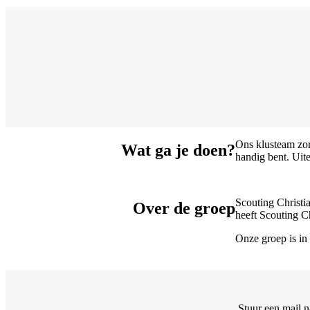
Ons klusteam zorg
Wat ga je doen?
handig bent. Uite
Scouting Christi
Over de groep
heeft Scouting C
Onze groep is in 
Stuur een mail 