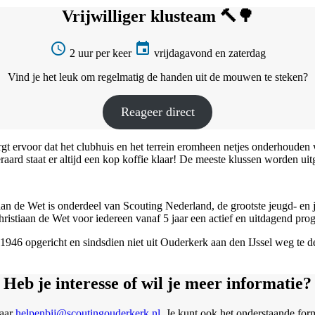
Vrijwilliger klusteam 🔨🌳
access_time
event
2 uur per keer
vrijdagavond en zaterdag
Vind je het leuk om regelmatig de handen uit de mouwen te steken?
Reageer direct
t ervoor dat het clubhuis en het terrein eromheen netjes onderhouden w
raard staat er altijd een kop koffie klaar! De meeste klussen worden u
aan de Wet is onderdeel van Scouting Nederland, de grootste jeugd- en
hristiaan de Wet voor iedereen vanaf 5 jaar een actief en uitdagend pr
1946 opgericht en sindsdien niet uit Ouderkerk aan den IJssel weg te d
Heb je interesse of wil je meer informatie?
naar
helpenbij@scoutingouderkerk.nl
. Je kunt ook het onderstaande for